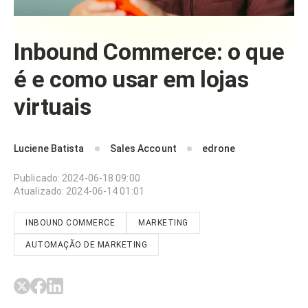
Inbound Commerce: o que
é e como usar em lojas
virtuais
Luciene Batista
Sales Account
edrone
Publicado
:
2024-06-18 09:00
Atualizado
:
2024-06-14 01:01
INBOUND COMMERCE
MARKETING
AUTOMAÇÃO DE MARKETING