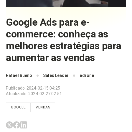
Google Ads para e-
commerce: conheça as
melhores estratégias para
aumentar as vendas
Rafael Bueno
Sales Leader
edrone
Publicado
:
2024-02-15 04:25
Atualizado
:
2024-02-27 02:51
GOOGLE
VENDAS