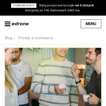
Ratuj porzucone koszyki
od 0 złotych
.
DARMOWE KONTO
Korzystaj ze 100 darmowych SMS-ów.
MENU
Blog
Porady e-commerce