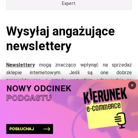
Expert.
Wysyłaj angażujące
newslettery
Newslettery
mogą znacząco wpłynąć na sprzedaż
sklepie internetowym. Jeśli są one dobrze
zaprojektowane, a przede wszystkim odpowiadają na
×
potrzeby Twoich klientów, na przykład zawierają
spersonalizowane rekomendacje, czy kody rabatowe –
to sukces masz już prawie w kieszeni!
Ten sposób na wygenerowanie konwersji i budowanie
silnych i długotrwałych relacji z klientami to
główny kanał
komunikacji dla 84% firm
. Nie bez przyczyny znalazł się w