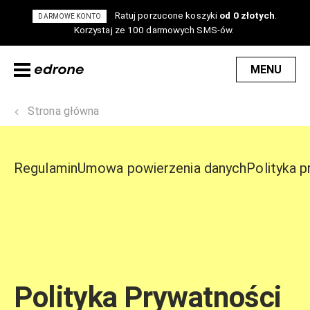
Ratuj porzucone koszyki
od 0 złotych
.
DARMOWE KONTO
Korzystaj ze 100 darmowych SMS-ów.
MENU
Strona główna
Regulamin
Umowa powierzenia danych
Polityka 
Polityka Prywatności