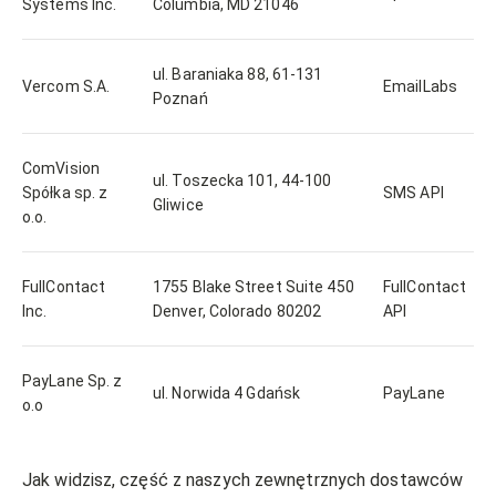
Systems Inc.
Columbia, MD 21046
ul. Baraniaka 88, 61-131
Vercom S.A.
EmailLabs
Poznań
ComVision
ul. Toszecka 101, 44-100
Spółka sp. z
SMS API
Gliwice
o.o.
FullContact
1755 Blake Street Suite 450
FullContact
Inc.
Denver, Colorado 80202
API
PayLane Sp. z
ul. Norwida 4 Gdańsk
PayLane
o.o
Jak widzisz, część z naszych zewnętrznych dostawców