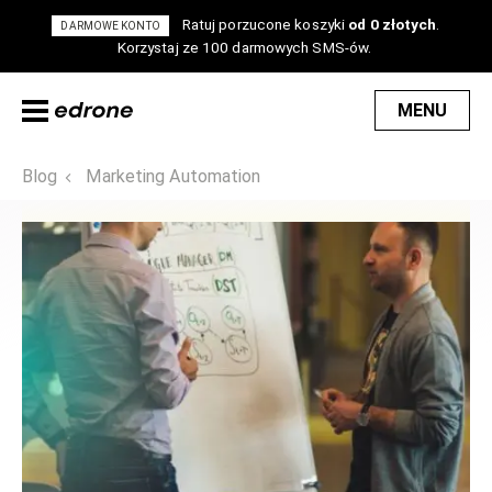
Ratuj porzucone koszyki
od 0 złotych
.
DARMOWE KONTO
Korzystaj ze 100 darmowych SMS-ów.
MENU
Blog
Marketing Automation