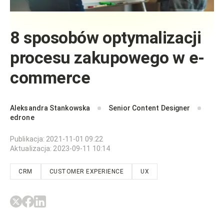
8 sposobów optymalizacji
procesu zakupowego w e-
commerce
Aleksandra Stankowska
Senior Content Designer
edrone
Publikacja
:
2021-11-01 09:22
Aktualizacja
:
2023-09-11 10:14
CRM
CUSTOMER EXPERIENCE
UX