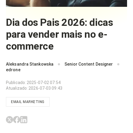
Dia dos Pais 2026: dicas
para vender mais no e-
commerce
Aleksandra Stankowska
Senior Content Designer
edrone
Publicado
:
2025-07-02 07:54
Atualizado
:
2026-07-03 09:43
EMAIL MARKETING