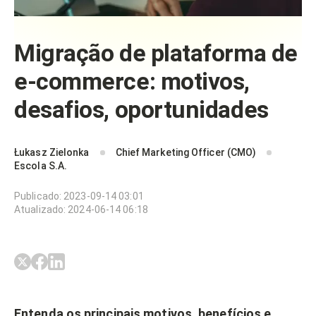
Migração de plataforma de
e-commerce: motivos,
desafios, oportunidades
Łukasz Zielonka
Chief Marketing Officer (CMO)
Escola S.A.
Publicado
:
2023-09-14 03:01
Atualizado
:
2024-06-14 06:18
Entenda os principais motivos, benefícios e