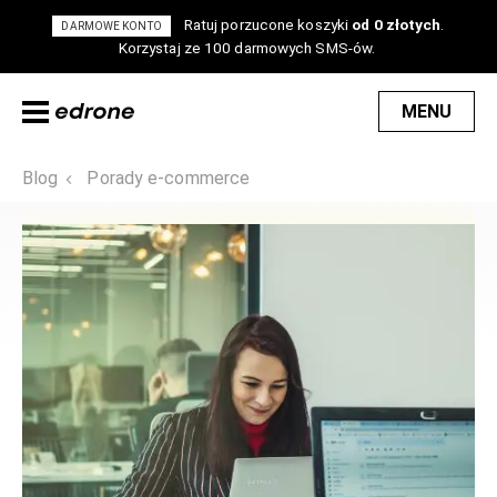
Ratuj porzucone koszyki
od 0 złotych
.
DARMOWE KONTO
Korzystaj ze 100 darmowych SMS-ów.
MENU
Blog
Porady e-commerce