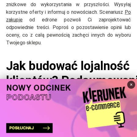
zniżkowe do wykorzystania w przyszłości. Wysyłaj
korzystne oferty i informuj o nowościach. Scenariusz
Po
zakupie
od edrone pozwoli Ci zaprojektować
odpowiednie treści. Poproś o pozostawienie opinii lub
oceny, co z całą pewnością zachęci innych do wyboru
Twojego sklepu.
Jak budować lojalność
klientów? Podsumowan
×
Wszystkie powyższe metody z pewnością pozytywnie
wpłyną na budowanie relacji z Twoimi klientami i na ich
lojalizację. Jeśli poczują, że jesteś w stanie
zaspokoić
ich potrzeby
to z pewnością staną się Twoimi wiernymi
fanami i nie będą rozważać zakupów u konkurencji. Jeśli