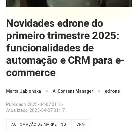
Novidades edrone do
primeiro trimestre 2025:
funcionalidades de
automação e CRM para e-
commerce
Marta Jabłońska
AI Content Manager
edrone
Publicado
:
2025-04-07 01:16
Atualizado
:
2025-04-07 01:17
AUTOMAÇÃO DE MARKETING
CRM