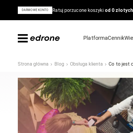
Ratuj porzucone koszyki
od 0 złotych
DARMOWE KONTO
Platforma
Cennik
Wie
Dowiedz się
Odkryj
Strona główna
Blog
Obsługa klienta
Co to jest
Bądź na czele stawki w e-commerce
Poznaj powody,
Blog
Szkolenia i 
Poradniki i ebooki
Case Study
Podcast
Wideo