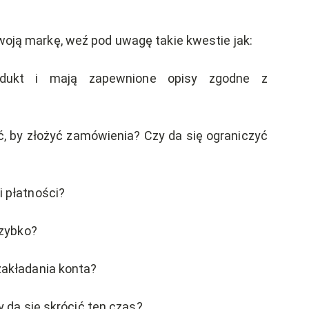
Twoją markę, weź pod uwagę takie kwestie jak:
odukt i mają zapewnione opisy zgodne z
ć, by złożyć zamówienia? Czy da się ograniczyć
i płatności?
szybko?
zakładania konta?
y da się skrócić ten czas?