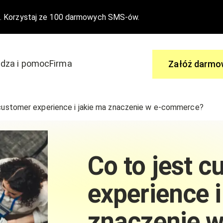
. Korzystaj ze 100 darmowych SMS-ów.
dza i pomoc
Firma
Załóż darmo
Zapytaj
 customer experience i jakie ma znaczenie w e-commerce?
 aby dołączyć do edrone
Ty masz pytania, my mamy odpowi
wydarzenia
Centrum Pomocy
Co to jest 
Nasze funkcjonalności
experience i
znaczenie 