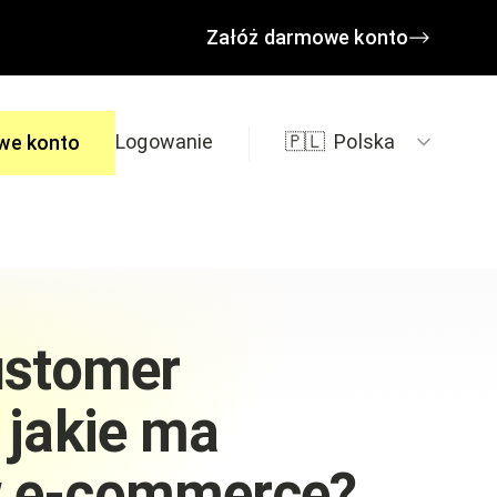
Załóż darmowe konto
Logowanie
🇵🇱
Polska
we konto
edzi
customer
 jakie ma
w e-commerce?