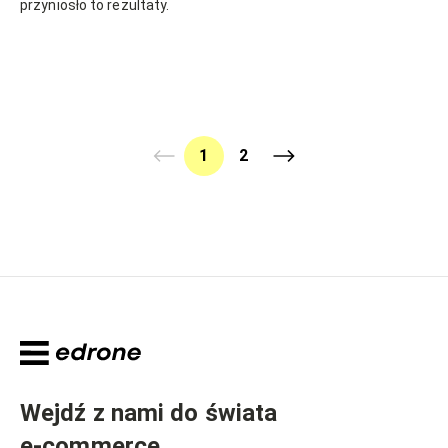
przyniosło to rezultaty.
1
2
Wejdź z nami do świata
e-commerce
.