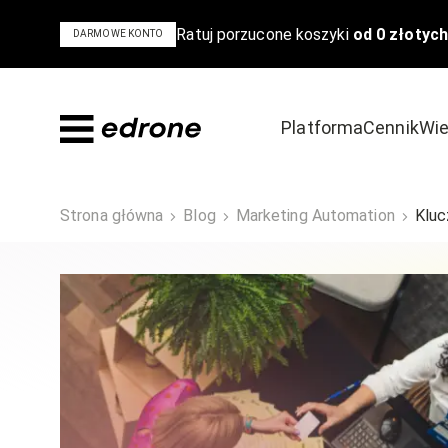
Ratuj porzucone koszyki
od 0 złotych
DARMOWE KONTO
Platforma
Cennik
Wie
Dowiedz się
Odkryj
Strona główna
Blog
Marketing Automation
Kluc
Bądź na czele stawki w e-commerce
Poznaj powody,
Blog
Szkolenia i 
Poradniki i ebooki
Case Study
Podcast
Wideo