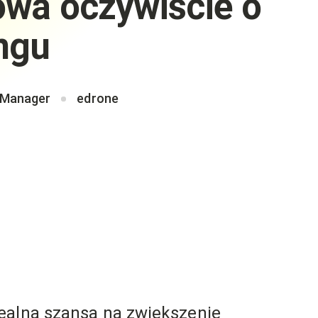
owa oczywiście o
ingu
 Manager
edrone
ealna szansa na zwiększenie