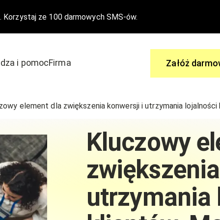
. Korzystaj ze 100 darmowych SMS-ów.
dza i pomoc
Firma
Załóż darmo
Zapytaj
zowy element dla zwiększenia konwersji i utrzymania lojalności
 aby dołączyć do edrone
Ty masz pytania, my mamy odpowi
Kluczowy el
wydarzenia
Centrum Pomocy
zwiększenia
Nasze funkcjonalności
utrzymania 