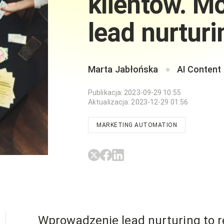
klientów. M
lead nurtur
Marta Jabłońska
AI Content
Publikacja
:
2023-09-29 10:55
Aktualizacja
:
2023-12-29 01:56
MARKETING AUTOMATION
Wprowadzenie lead nurturing to r