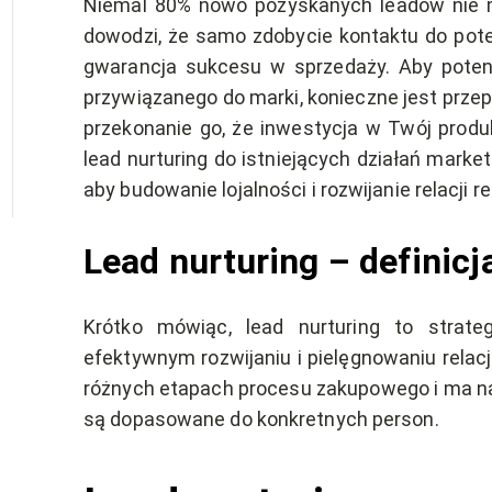
Niemal 80% nowo pozyskanych leadów nie m
dowodzi, że samo zdobycie kontaktu do potenc
gwarancja sukcesu w sprzedaży. Aby potencj
przywiązanego do marki, konieczne jest przep
przekonanie go, że inwestycja w Twój produk
lead nurturing do istniejących działań mark
aby budowanie lojalności i rozwijanie relacji r
Lead nurturing – definicj
Krótko mówiąc, lead nurturing to strate
efektywnym rozwijaniu i pielęgnowaniu relacj
różnych etapach procesu zakupowego i ma na 
są dopasowane do konkretnych person.