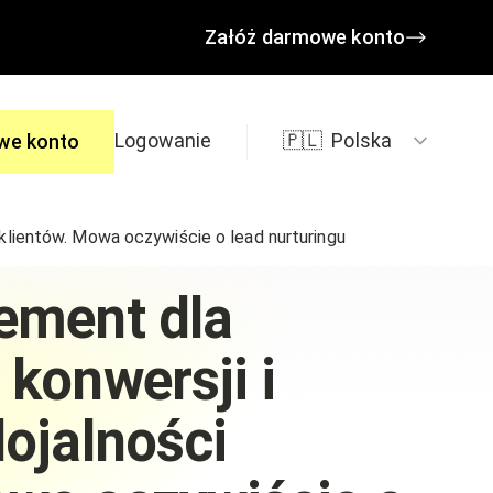
Załóż darmowe konto
Logowanie
🇵🇱
Polska
we konto
 klientów. Mowa oczywiście o lead nurturingu
edzi
ement dla
 konwersji i
lojalności