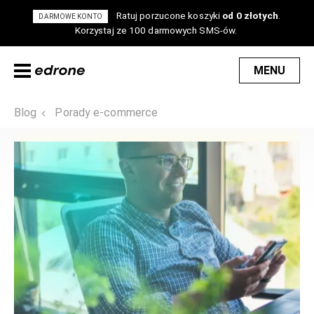
Ratuj porzucone koszyki
od 0 złotych
.
DARMOWE KONTO
Korzystaj ze 100 darmowych SMS-ów.
MENU
Blog
Porady e-commerce