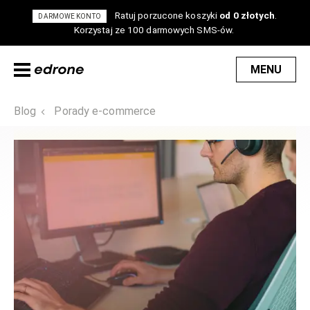
Ratuj porzucone koszyki
od 0 złotych
.
DARMOWE KONTO
Korzystaj ze 100 darmowych SMS-ów.
MENU
Blog
Porady e-commerce