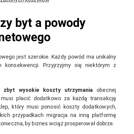
zy byt a powody
ernetowego
owego jest szerokie. Każdy powód ma unikalny
 konsekwencji. Przyjrzyjmy się niektórym z
są
zbyt wysokie koszty utrzymania
obecnej
y musi płacić dodatkowo za każdą transakcję
klep, który musi ponosić koszty dodatkowych,
akich przypadkach migracja na inną platformę
konieczna, by biznes wciąż prosperował dobrze.