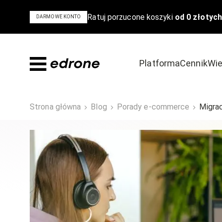
Ratuj porzucone koszyki
od 0 złotych
DARMOWE KONTO
Platforma
Cennik
Wie
Dowiedz się
Odkryj
Strona główna
Blog
Porady e-commerce
Migrac
Bądź na czele stawki w e-commerce
Poznaj powody,
Blog
Szkolenia i 
Poradniki i ebooki
Case Study
Podcast
Wideo