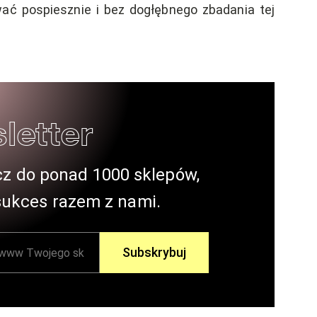
wać pospiesznie i bez dogłębnego zbadania tej
letter
cz do ponad 1000 sklepów,
sukces razem z nami.
Subskrybuj