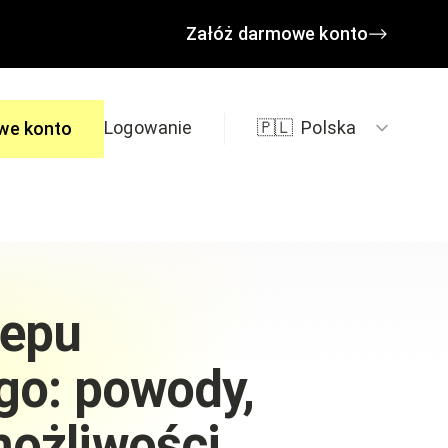
Załóż darmowe konto
Logowanie
🇵🇱
Polska
we konto
edzi
lepu
go: powody,
ożliwości