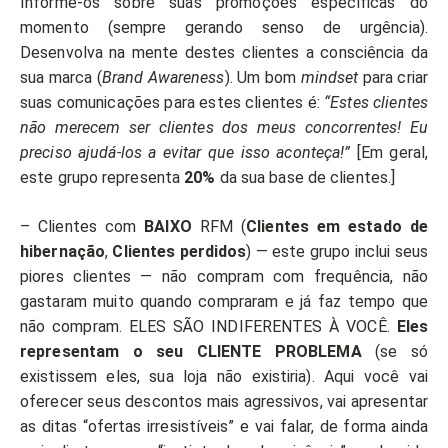
Informe-os sobre suas promoções específicas do
momento (sempre gerando senso de urgência).
Desenvolva na mente destes clientes a consciência da
sua marca (
Brand Awareness
). Um bom
mindset
para criar
suas comunicações para estes clientes é:
“Estes clientes
não merecem ser clientes dos meus concorrentes! Eu
preciso ajudá-los a evitar que isso aconteça!”
[Em geral,
este grupo representa
20%
da sua base de clientes.]
– Clientes com
BAIXO
RFM (
Clientes em estado de
hibernação
,
Clientes perdidos
) — este grupo inclui seus
piores clientes — não compram com frequência, não
gastaram muito quando compraram e já faz tempo que
não compram. ELES SÃO INDIFERENTES À VOCÊ.
Eles
representam o seu CLIENTE PROBLEMA
(se só
existissem eles, sua loja não existiria). Aqui você vai
oferecer seus descontos mais agressivos, vai apresentar
as ditas “ofertas irresistíveis” e vai falar, de forma ainda