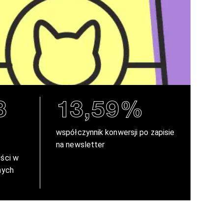
3
13,59%
współczynnik konwersji po zapisie
na newsletter
ści w
nych