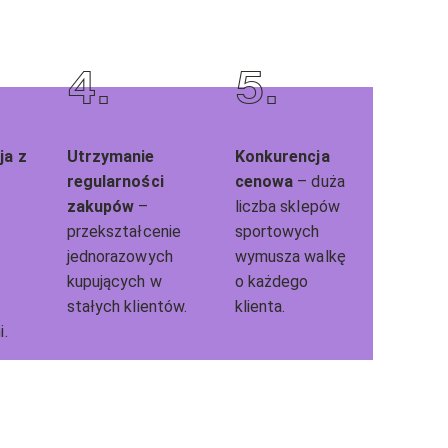
4
.
5
.
ja z
Utrzymanie
Konkurencja
regularności
cenowa
– duża
zakupów
–
liczba sklepów
przekształcenie
sportowych
jednorazowych
wymusza walkę
kupujących w
o każdego
stałych klientów.
klienta.
i.