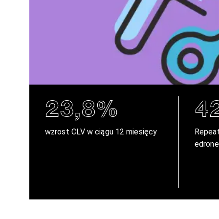
23,8%
4
wzrost CLV w ciągu 12 miesięcy
Repeat
edrone