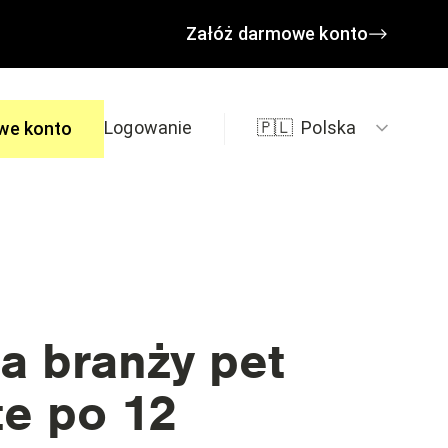
Załóż darmowe konto
Logowanie
🇵🇱
Polska
we konto
edzi
a branży pet
te po 12