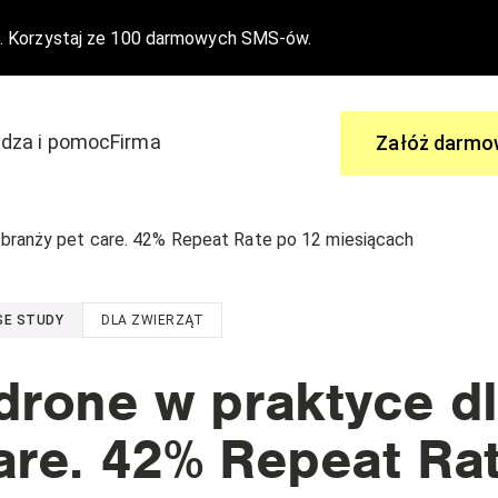
. Korzystaj ze 100 darmowych SMS-ów.
dza i pomoc
Firma
Załóż darmo
Zapytaj
 branży pet care. 42% Repeat Rate po 12 miesiącach
 aby dołączyć do edrone
Ty masz pytania, my mamy odpowi
SE STUDY
DLA ZWIERZĄT
wydarzenia
Centrum Pomocy
Nasze funkcjonalności
drone w praktyce dl
are. 42% Repeat Ra