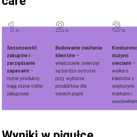
care
1
.
2
.
3
.
Sezonowość
Budowanie zaufania
Konkurenc
zakupów i
klientów
–
dużymi
zarządzanie
właściciele zwierząt
sieciami
–
zapasami
–
są bardzo ostrożni
walka o
różne produkty
przy wyborze
klientów z
mają różne cykle
produktów dla
większymi
zakupowe.
swoich pupili.
markami i
sieciówkam
Wyniki w pigułce