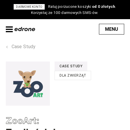
Ratuj porzucone koszyki
od 0 złotych
.
DARMOWE KONTO
Korzystaj ze 100 darmowych SMS-ów.
MENU
Case Study
CASE STUDY
DLA ZWIERZĄT
ZooArt
: