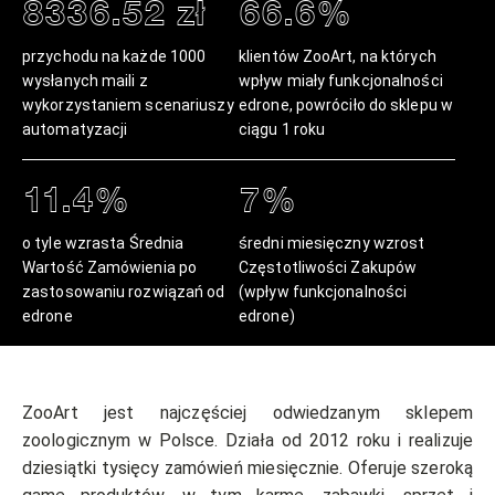
8336.52 zł
66.6%
przychodu na każde 1000
klientów ZooArt, na których
wysłanych maili
z
wpływ miały funkcjonalności
wykorzystaniem scenariuszy
edrone,
powróciło do sklepu w
automatyzacji
ciągu 1 roku
11.4%
7%
o tyle wzrasta
Średnia
średni miesięczny wzrost
Wartość Zamówienia
po
Częstotliwości Zakupów
zastosowaniu rozwiązań od
(wpływ funkcjonalności
edrone
edrone)
ZooArt jest najczęściej odwiedzanym sklepem
zoologicznym w Polsce. Działa od 2012 roku i realizuje
dziesiątki tysięcy zamówień miesięcznie. Oferuje szeroką