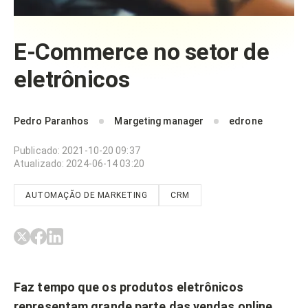
E-Commerce no setor de
eletrônicos
Pedro Paranhos
Margeting manager
edrone
Publicado
:
2021-10-20 09:37
Atualizado
:
2024-06-14 03:20
AUTOMAÇÃO DE MARKETING
CRM
Faz tempo que os produtos eletrônicos
representam grande parte das vendas online.