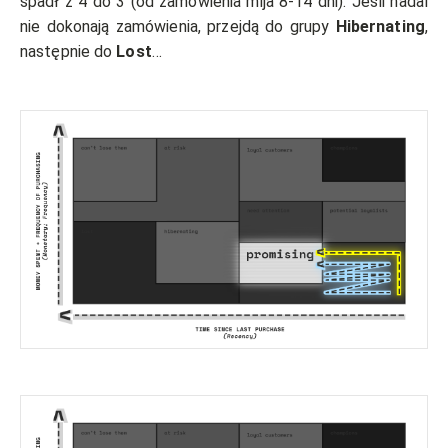
spadł z 4 do 3 (od zamówienia mija 8-14 dni). Jeśli nadal
nie dokonają zamówienia, przejdą do grupy
Hibernating
,
następnie do
Lost
…