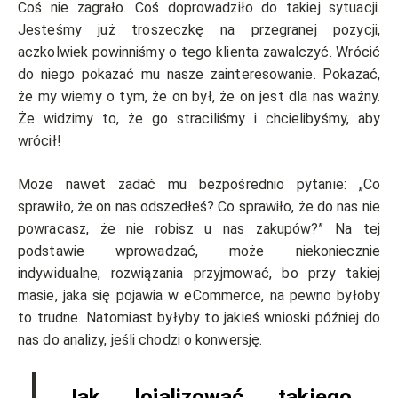
Coś nie zagrało. Coś doprowadziło do takiej sytuacji.
Jesteśmy już troszeczkę na przegranej pozycji,
aczkolwiek powinniśmy o tego klienta zawalczyć. Wrócić
do niego pokazać mu nasze zainteresowanie. Pokazać,
że my wiemy o tym, że on był, że on jest dla nas ważny.
Że widzimy to, że go straciliśmy i chcielibyśmy, aby
wrócił!
Może nawet zadać mu bezpośrednio pytanie: „Co
sprawiło, że on nas odszedłeś? Co sprawiło, że do nas nie
powracasz, że nie robisz u nas zakupów?” Na tej
podstawie wprowadzać, może niekoniecznie
indywidualne, rozwiązania przyjmować, bo przy takiej
masie, jaka się pojawia w eCommerce, na pewno byłoby
to trudne. Natomiast byłyby to jakieś wnioski później do
nas do analizy, jeśli chodzi o konwersję.
Jak lojalizować takiego