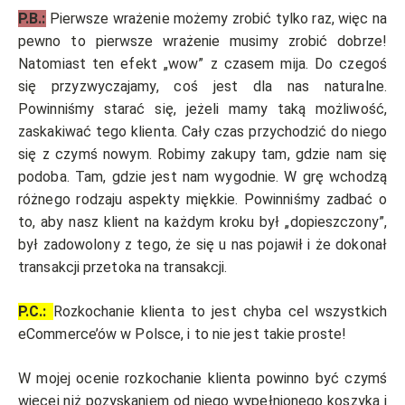
P.B.:
Pierwsze wrażenie możemy zrobić tylko raz, więc na
pewno to pierwsze wrażenie musimy zrobić dobrze!
Natomiast ten efekt „wow” z czasem mija. Do czegoś
się przyzwyczajamy, coś jest dla nas naturalne.
Powinniśmy starać się, jeżeli mamy taką możliwość,
zaskakiwać tego klienta. Cały czas przychodzić do niego
się z czymś nowym. Robimy zakupy tam, gdzie nam się
podoba. Tam, gdzie jest nam wygodnie. W grę wchodzą
różnego rodzaju aspekty miękkie. Powinniśmy zadbać o
to, aby nasz klient na każdym kroku był „dopieszczony”,
był zadowolony z tego, że się u nas pojawił i że dokonał
transakcji przetoka na transakcji.
P.C.:
Rozkochanie klienta to jest chyba cel wszystkich
eCommerce’ów w Polsce, i to nie jest takie proste!
W mojej ocenie rozkochanie klienta powinno być czymś
więcej niż pozyskaniem od niego wypełnionego koszyka i