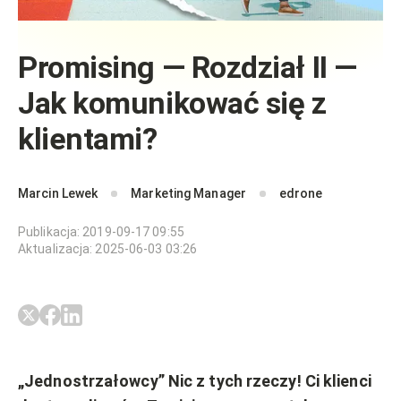
Promising — Rozdział II —
Jak komunikować się z
klientami?
Marcin Lewek
Marketing Manager
edrone
Publikacja
:
2019-09-17 09:55
Aktualizacja
:
2025-06-03 03:26
„Jednostrzałowcy” Nic z tych rzeczy! Ci klienci