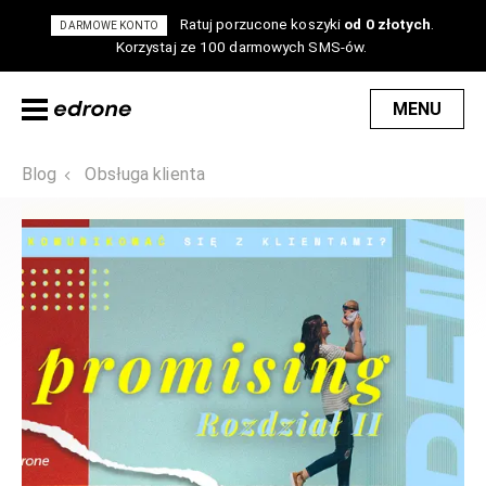
Ratuj porzucone koszyki
od 0 złotych
.
DARMOWE KONTO
Korzystaj ze 100 darmowych SMS-ów.
MENU
Blog
Obsługa klienta