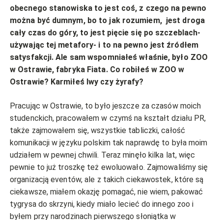
obecnego stanowiska to jest coś, z czego na pewno
można być dumnym, bo to jak rozumiem, jest droga
cały czas do góry, to jest pięcie się po szczeblach-
używając tej metafory- i to na pewno jest źródłem
satysfakcji. Ale sam wspomniałeś właśnie, było ZOO
w Ostrawie, fabryka Fiata. Co robiłeś w ZOO w
Ostrawie? Karmiłeś lwy czy żyrafy?
Pracując w Ostrawie, to było jeszcze za czasów moich
studenckich, pracowałem w czymś na kształt działu PR,
także zajmowałem się, wszystkie tabliczki, całość
komunikacji w języku polskim tak naprawdę to była moim
udziałem w pewnej chwili. Teraz minęło kilka lat, więc
pewnie to już troszkę też ewoluowało. Zajmowaliśmy się
organizacją eventów, ale z takich ciekawostek, które są
ciekawsze, miałem okazję pomagać, nie wiem, pakować
tygrysa do skrzyni, kiedy miało lecieć do innego zoo i
byłem przy narodzinach pierwszego słoniątka w