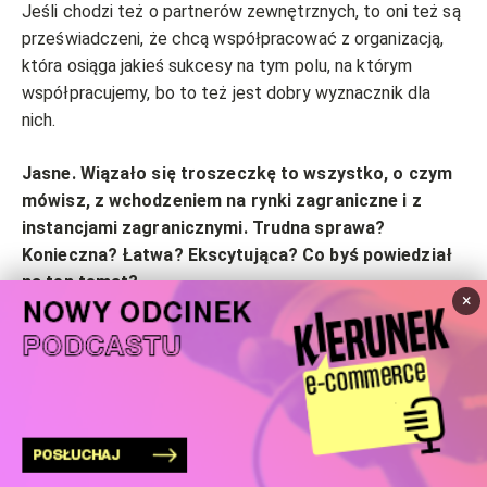
Jeśli chodzi też o partnerów zewnętrznych, to oni też są
przeświadczeni, że chcą współpracować z organizacją,
która osiąga jakieś sukcesy na tym polu, na którym
współpracujemy, bo to też jest dobry wyznacznik dla
nich.
Jasne. Wiązało się troszeczkę to wszystko, o czym
mówisz, z wchodzeniem na rynki zagraniczne i z
instancjami zagranicznymi. Trudna sprawa?
Konieczna? Łatwa? Ekscytująca? Co byś powiedział
na ten temat?
×
Dla mnie bardzo ekscytująca, po pierwsze dlatego, że ja
w ogóle w Martes Sporcie , to 7,5 roku temu zostałem
zatrudniony po to, żeby otworzyć czeską wersję sklepu
internetowego. Ja jestem slawistą, ja znam język czeski,
także tutaj się wszystko nam zgadzało. Ten mój
Wróc na górę
pierwszy sklep internetowy, który założyłem był