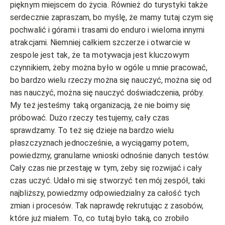
pięknym miejscem do życia. Również do turystyki także
serdecznie zapraszam, bo myślę, że mamy tutaj czym się
pochwalić i górami i trasami do enduro i wieloma innymi
atrakcjami. Niemniej całkiem szczerze i otwarcie w
zespole jest tak, że ta motywacja jest kluczowym
czynnikiem, żeby można było w ogóle u mnie pracować,
bo bardzo wielu rzeczy można się nauczyć, można się od
nas nauczyć, można się nauczyć doświadczenia, próby.
My też jesteśmy taką organizacją, że nie boimy się
próbować. Dużo rzeczy testujemy, cały czas
sprawdzamy. To też się dzieje na bardzo wielu
płaszczyznach jednocześnie, a wyciągamy potem,
powiedzmy, granularne wnioski odnośnie danych testów.
Cały czas nie przestaję w tym, żeby się rozwijać i cały
czas uczyć. Udało mi się stworzyć ten mój zespół, taki
najbliższy, powiedzmy odpowiedzialny za całość tych
zmian i procesów. Tak naprawdę rekrutując z zasobów,
które już miałem. To, co tutaj było taką, co zrobiło