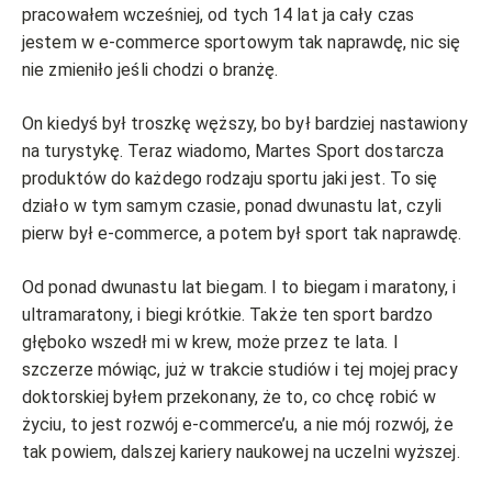
pracowałem wcześniej, od tych 14 lat ja cały czas
jestem w e-commerce sportowym tak naprawdę, nic się
nie zmieniło jeśli chodzi o branżę.
On kiedyś był troszkę węższy, bo był bardziej nastawiony
na turystykę. Teraz wiadomo, Martes Sport dostarcza
produktów do każdego rodzaju sportu jaki jest. To się
działo w tym samym czasie, ponad dwunastu lat, czyli
pierw był e-commerce, a potem był sport tak naprawdę.
Od ponad dwunastu lat biegam. I to biegam i maratony, i
ultramaratony, i biegi krótkie. Także ten sport bardzo
głęboko wszedł mi w krew, może przez te lata. I
szczerze mówiąc, już w trakcie studiów i tej mojej pracy
doktorskiej byłem przekonany, że to, co chcę robić w
życiu, to jest rozwój e-commerce’u, a nie mój rozwój, że
tak powiem, dalszej kariery naukowej na uczelni wyższej.