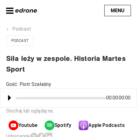
MENU
Podcast
PODCAST
Siła leży w zespole. Historia Martes
Sport
Gość
:
Piotr Szałaśny
⏵︎
00:00
00:00
Słuchaj lub oglądaj na:
Youtube
Spotify
Apple Podcasts
Udostępnij
: