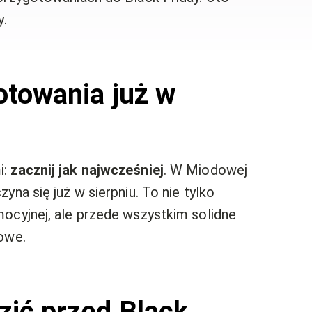
y.
otowania już w
i:
zacznij jak najwcześniej
. W Miodowej
na się już w sierpniu. To nie tylko
ocyjnej, ale przede wszystkim solidne
owe.
zić przed Black