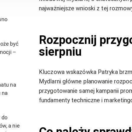
najważniejsze wnioski z tej rozmow
wno
Rozpocznij przyg
może być
sierpniu
mocji –
Kluczowa wskazówka Patryka brzm
e
Mydlarni główne planowanie rozpoczy
hatu na
przygotowanie samej kampanii prom
u na
fundamenty techniczne i marketing
y do
w, a nie
Co należy sprawd