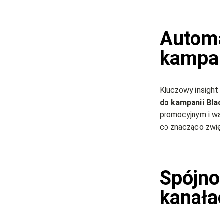
Automa
kampa
Kluczowy insight
do kampanii Bla
promocyjnym i wa
co znacząco zwię
Spójno
kanała