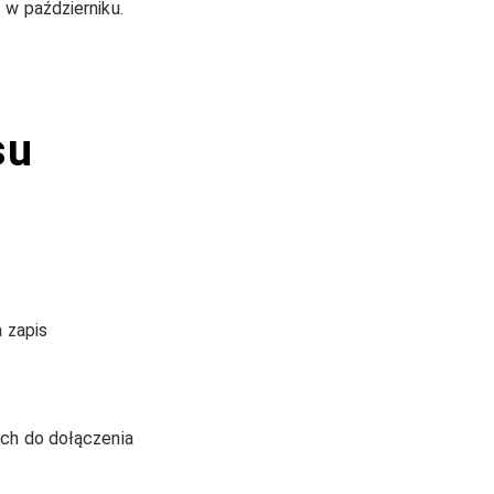
 w październiku.
su
 zapis
ych do dołączenia