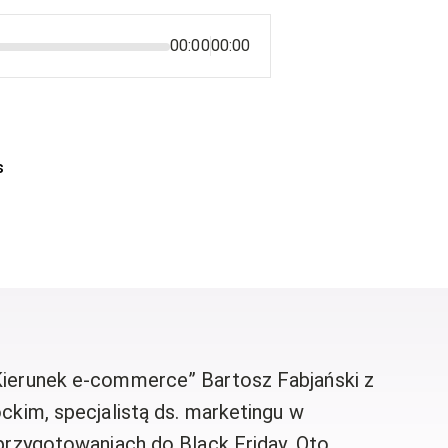
00:00
00:00
s
ierunek e-commerce” Bartosz Fabjański z
kim, specjalistą ds. marketingu w
przygotowaniach do Black Friday. Oto