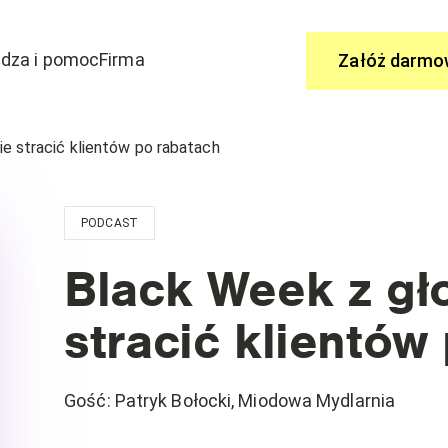
dza i pomoc
Firma
Załóż darmo
Zapytaj
ie stracić klientów po rabatach
 aby dołączyć do edrone
Ty masz pytania, my mamy odpowi
wydarzenia
PODCAST
Centrum Pomocy
Nasze funkcjonalności
Black Week z gło
stracić klientów
Gość
:
Patryk Bołocki, Miodowa Mydlarnia