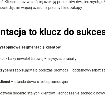
? Klienci coraz wcześniej szukają prezentów świątecznych, już
cja daje im więcej czasu na przemyślane zakupy.
tacja to klucz do sukce
zystopniową segmentację klientów
:
nci
z bazy newsletterowej – najwyższe rabaty
krybenci
zapisujący się podczas promocji – dodatkowy rabat za
lienci
– standardowa oferta promocyjna
pozwala docenić stałych klientów i jednocześnie zachęcić now