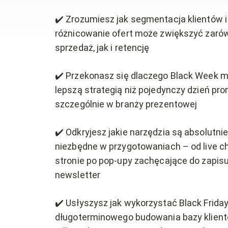
✔️ Zrozumiesz jak segmentacja klientów i
różnicowanie ofert może zwiększyć zaró
sprzedaż, jak i retencję
✔️ Przekonasz się dlaczego Black Week 
lepszą strategią niż pojedynczy dzień pro
szczególnie w branży prezentowej
✔️ Odkryjesz jakie narzędzia są absolutni
niezbędne w przygotowaniach – od live c
stronie po pop-upy zachęcające do zapis
newsletter
✔️ Usłyszysz jak wykorzystać Black Frida
długoterminowego budowania bazy klientó