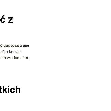
ć z
yć dostosowane
nać o kodzie
nich wiadomości,
tkich