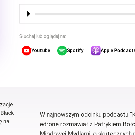
⏵︎
Słuchaj lub oglądaj na:
Youtube
Spotify
Apple Podcast
zacje
 Black
W najnowszym odcinku podcastu “K
ę na
edrone rozmawiał z Patrykiem Bołoc
Miodowej Mydlarni, o skutecznych 