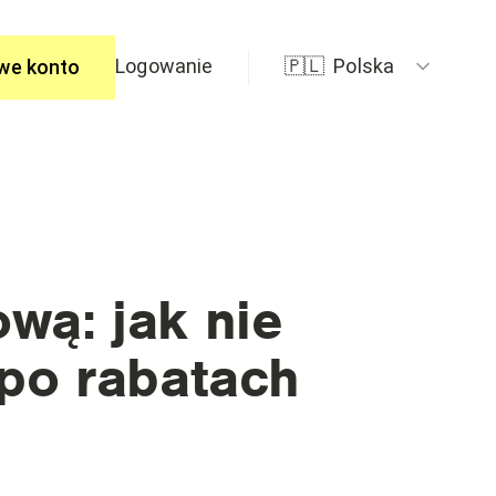
Logowanie
🇵🇱
Polska
we konto
edzi
wą: jak nie
 po rabatach