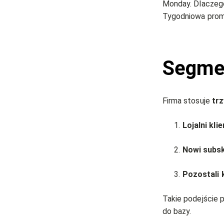
Monday. Dlaczego
Tygodniowa promo
Segmen
Firma stosuje
tr
Lojalni klie
Nowi subs
Pozostali k
Takie podejście 
do bazy.