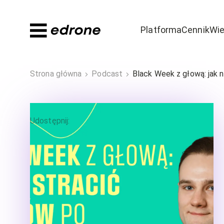
Platforma
Cennik
Wie
Dowiedz się
Odkryj
Strona główna
Podcast
Black Week z głową: jak n
Bądź na czele stawki w e-commerce
Poznaj powody,
Blog
Szkolenia i 
Udostępnij
:
Poradniki i ebooki
Case Study
Podcast
Wideo