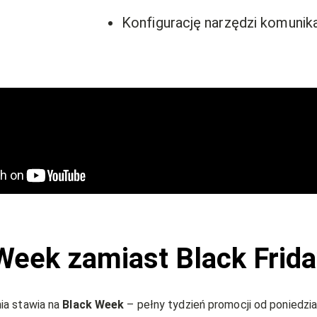
Konfigurację narzędzi komunikac
Week zamiast Black Frid
ia stawia na
Black Week
– pełny tydzień promocji od poniedzi