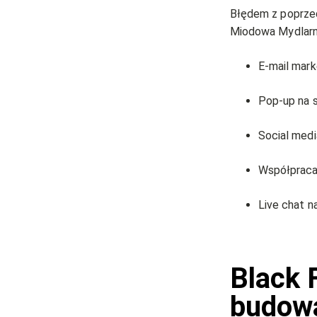
Błędem z poprzed
Miodowa Mydlarn
E-mail mark
Pop-up na s
Social media
Współpraca 
Live chat n
Black F
budowa