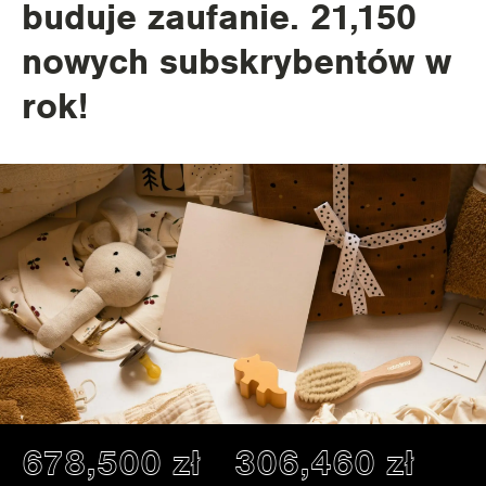
buduje zaufanie. 21,150
nowych subskrybentów w
rok!
678,500 zł
306,460 zł