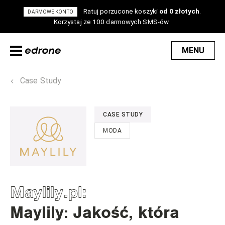
Ratuj porzucone koszyki
od 0 złotych
.
DARMOWE KONTO
Korzystaj ze 100 darmowych SMS-ów.
MENU
Case Study
CASE STUDY
MODA
Maylily.pl
:
Maylily: Jakość, która