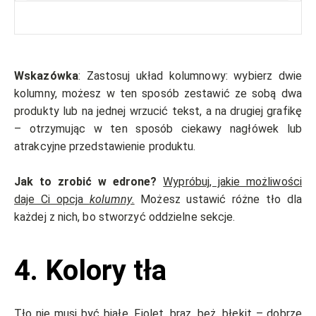
Wskazówka
: Zastosuj układ kolumnowy: wybierz dwie
kolumny, możesz w ten sposób zestawić ze sobą dwa
produkty lub na jednej wrzucić tekst, a na drugiej grafikę
– otrzymując w ten sposób ciekawy nagłówek lub
atrakcyjne przedstawienie produktu.
Jak to zrobić w edrone?
Wypróbuj, jakie możliwości
daje Ci opcja
kolumny.
Możesz ustawić różne tło dla
każdej z nich, bo stworzyć oddzielne sekcje.
4. Kolory tła
Tło nie musi być białe. Fiolet, brąz, beż, błękit – dobrze