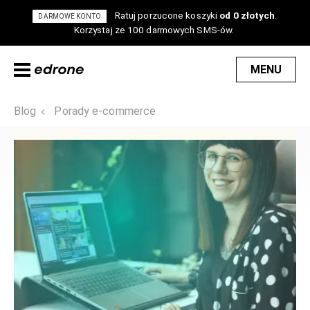
Ratuj porzucone koszyki
od 0 złotych
.
DARMOWE KONTO
Korzystaj ze 100 darmowych SMS-ów.
MENU
Blog
Porady e-commerce