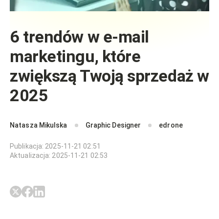
6 trendów w e-mail
marketingu, które
zwiększą Twoją sprzedaż w
2025
Natasza Mikulska
Graphic Designer
edrone
Publikacja
:
2025-11-21 02:51
Aktualizacja
:
2025-11-21 02:53