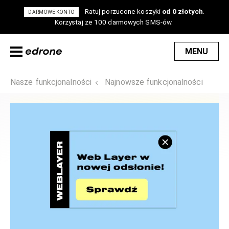
Ratuj porzucone koszyki
od 0 złotych
.
DARMOWE KONTO
Korzystaj ze 100 darmowych SMS-ów.
MENU
Nasze funkcjonalności
Najnowsze funkcjonalności