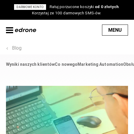
Ratuj porzucone koszyki
od 0 złotych
.
DARMOWE KONTO
Korzystaj ze 100 darmowych SMS-ów.
MENU
Blog
Wyniki naszych klientów
Co nowego
Marketing Automation
Obsłu