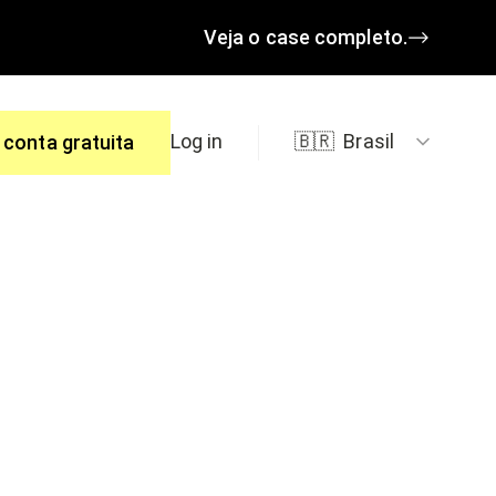
Veja o case completo.
Log in
🇧🇷
Brasil
 conta gratuita
spostas.