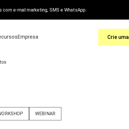
s com e-mail marketing, SMS e WhatsApp.
ecursos
Empresa
Crie uma
Use
tos
 é a melhor solução.
Você tem perguntas, nós temos as re
a e-commerce
Central de ajuda
o
Funcionalidades
WORKSHOP
WEBINAR