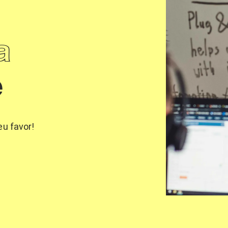
a
e
u favor!