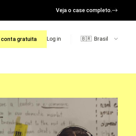
Veja o case completo.
Log in
🇧🇷
Brasil
 conta gratuita
spostas.