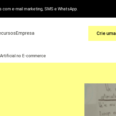
s com e-mail marketing, SMS e WhatsApp.
ecursos
Empresa
Crie uma
Use
 Artificial no E-commerce
 é a melhor solução.
Você tem perguntas, nós temos as re
a e-commerce
Central de ajuda
o
Funcionalidades