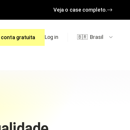
Veja o case completo.
Log in
🇧🇷
Brasil
 conta gratuita
spostas.
ualidade