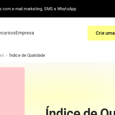
s com e-mail marketing, SMS e WhatsApp.
ecursos
Empresa
Crie uma
Use
des
Índice de Qualidade
 é a melhor solução.
Você tem perguntas, nós temos as re
a e-commerce
Central de ajuda
o
Funcionalidades
Índice de Q