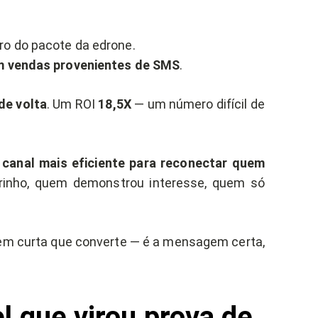
tro do pacote da edrone.
m vendas provenientes de SMS
.
de volta
. Um ROI
18,5X
— um número difícil de
canal mais eficiente para reconectar quem
rrinho, quem demonstrou interesse, quem só
gem curta que converte — é a mensagem certa,
l que virou prova de