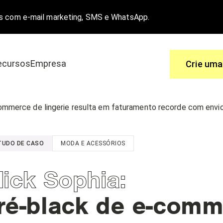
s com e-mail marketing, SMS e WhatsApp.
ecursos
Empresa
Crie uma
Use
ommerce de lingerie resulta em faturamento recorde com env
 é a melhor solução.
Você tem perguntas, nós temos as re
TUDO DE CASO
MODA E ACESSÓRIOS
a e-commerce
Central de ajuda
o
Funcionalidades
lick Sophia
:
ré-black de e-comme