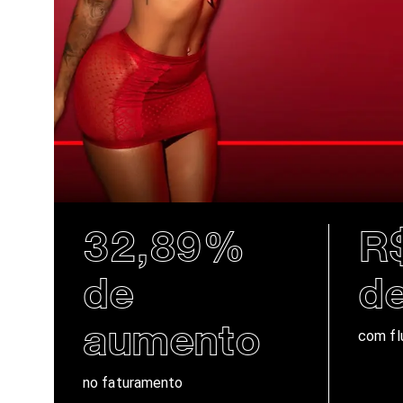
32,89%
R$
de
de
aumento
com fl
no faturamento