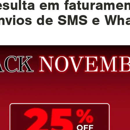
esulta em faturame
nvios de SMS e Wh