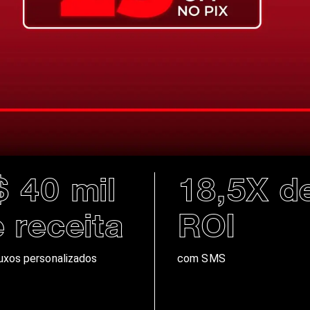
 40 mil
18,5X d
 receita
ROI
uxos personalizados
com SMS