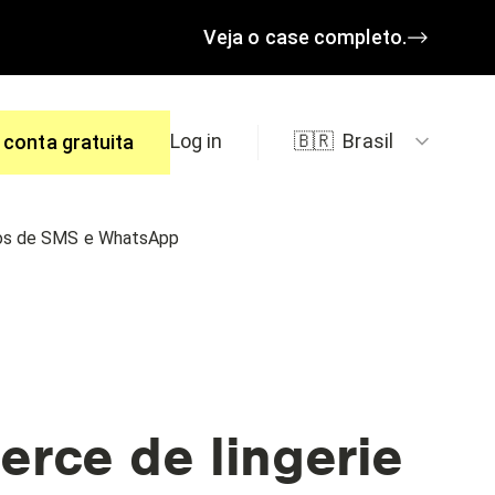
Veja o case completo.
Log in
🇧🇷
Brasil
 conta gratuita
ios de SMS e WhatsApp
spostas.
rce de lingerie