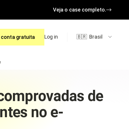
Veja o case completo.
Log in
🇧🇷
Brasil
 conta gratuita
e
spostas.
 comprovadas de
entes no e-