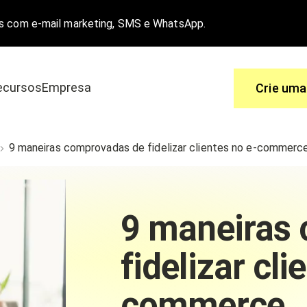
s com e-mail marketing, SMS e WhatsApp.
ecursos
Empresa
Crie uma
Use
9 maneiras comprovadas de fidelizar clientes no e-commerc
 é a melhor solução.
Você tem perguntas, nós temos as re
a e-commerce
Central de ajuda
9 maneiras
o
Funcionalidades
fidelizar cli
commerce