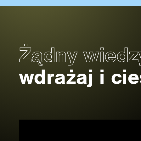
Żądny wied
wdrażaj i ci