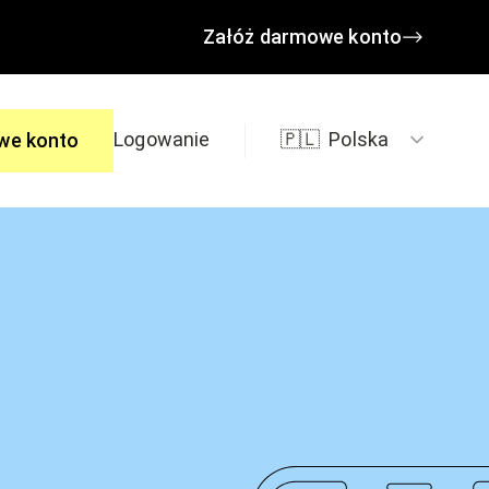
Załóż darmowe konto
Logowanie
🇵🇱
Polska
we konto
edzi