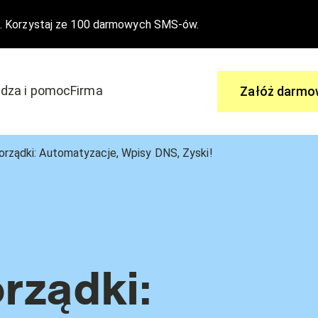
. Korzystaj ze 100 darmowych SMS-ów.
dza i pomoc
Firma
Załóż darmo
Zapytaj
rządki: Automatyzacje, Wpisy DNS, Zyski!
 aby dołączyć do edrone
Ty masz pytania, my mamy odpowi
wydarzenia
Centrum Pomocy
Nasze funkcjonalności
rządki: