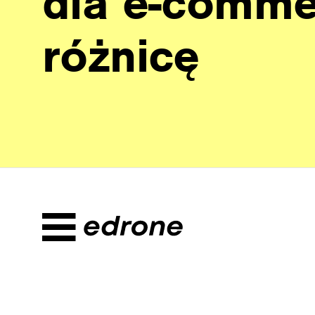
dla e-commer
różnicę