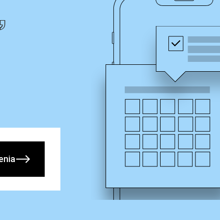
,
enia