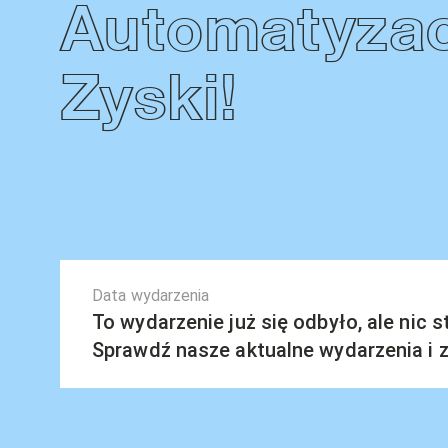
Automatyzac
Zyski!
Data wydarzenia
To wydarzenie już się odbyło, ale nic 
Sprawdź nasze aktualne wydarzenia i za