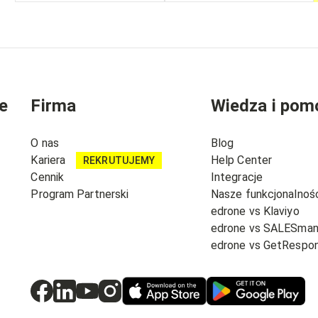
e
Firma
Wiedza i pom
O nas
Blog
Kariera
Help Center
REKRUTUJEMY
Cennik
Integracje
Program Partnerski
Nasze funkcjonalnoś
edrone vs Klaviyo
edrone vs SALESma
edrone vs GetRespo