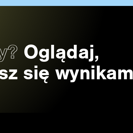
zy?
Oglądaj,
esz się wynikam