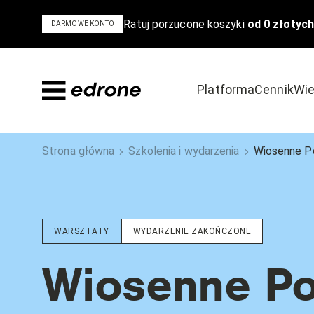
Ratuj porzucone koszyki
od 0 złotych
DARMOWE KONTO
Platforma
Cennik
Wie
Dowiedz się
Odkryj
Strona główna
Szkolenia i wydarzenia
Wiosenne Po
Bądź na czele stawki w e-commerce
Poznaj powody,
Blog
Szkolenia i 
WARSZTATY
WYDARZENIE ZAKOŃCZONE
Poradniki i ebooki
Case Study
Podcast
Wiosenne Po
Wideo