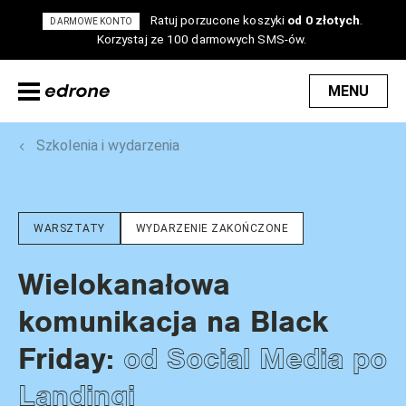
Ratuj porzucone koszyki
od 0 złotych
.
DARMOWE KONTO
Korzystaj ze 100 darmowych SMS-ów.
MENU
Szkolenia i wydarzenia
WARSZTATY
WYDARZENIE ZAKOŃCZONE
Wielokanałowa
komunikacja na Black
od Social Media po
Friday:
Landingi