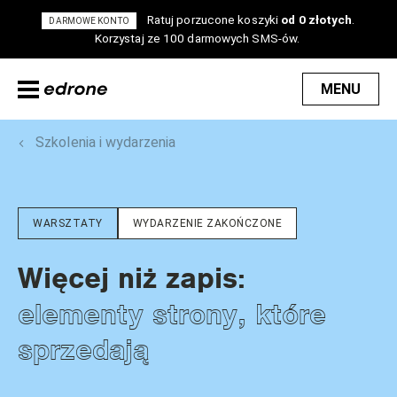
Ratuj porzucone koszyki
od 0 złotych
.
DARMOWE KONTO
Korzystaj ze 100 darmowych SMS-ów.
MENU
Szkolenia i wydarzenia
WARSZTATY
WYDARZENIE ZAKOŃCZONE
Więcej niż zapis:
elementy strony, które
sprzedają