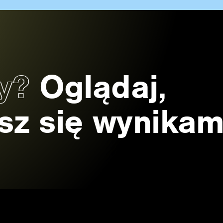
zy?
Oglądaj,
esz się wynikam