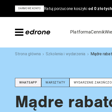
Ratuj porzucone koszyki
od 0 złotych
DARMOWE KONTO
Platforma
Cennik
Wie
Dowiedz się
Odkryj
Strona główna
Szkolenia i wydarzenia
Mądre rabat
Bądź na czele stawki w e-commerce
Poznaj powody,
Blog
Szkolenia i 
WHATSAPP
WARSZTATY
WYDARZENIE ZAKOŃCZO
Poradniki i ebooki
Case Study
Podcast
Mądre rabat
Wideo