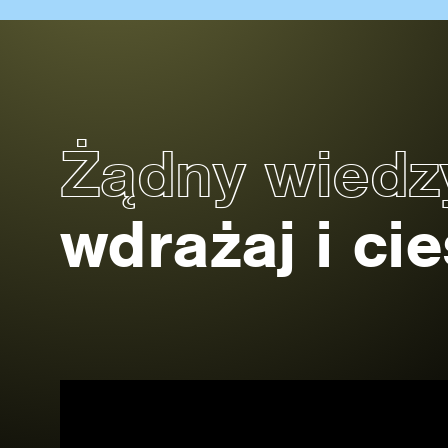
Żądny wied
wdrażaj i ci