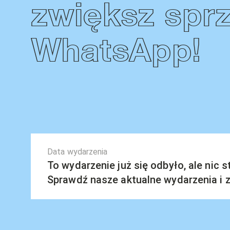
zwiększ spr
WhatsApp!
Data wydarzenia
To wydarzenie już się odbyło, ale nic 
Sprawdź nasze aktualne wydarzenia i za