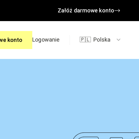
Załóż darmowe konto
Logowanie
🇵🇱
Polska
we konto
edzi