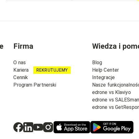
e
Firma
Wiedza i pom
O nas
Blog
Kariera
Help Center
REKRUTUJEMY
Cennik
Integracje
Program Partnerski
Nasze funkcjonalnoś
edrone vs Klaviyo
edrone vs SALESma
edrone vs GetRespo