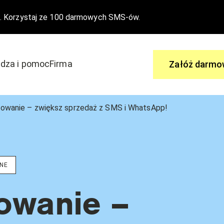
. Korzystaj ze 100 darmowych SMS-ów.
dza i pomoc
Firma
Załóż darmo
Zapytaj
owanie – zwiększ sprzedaż z SMS i WhatsApp!
 aby dołączyć do edrone
Ty masz pytania, my mamy odpowi
wydarzenia
Centrum Pomocy
NE
Nasze funkcjonalności
owanie –