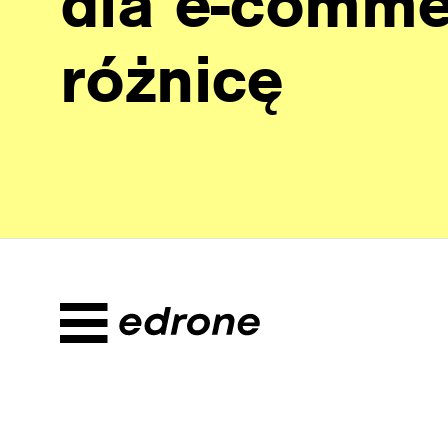
dla e-commer
różnicę