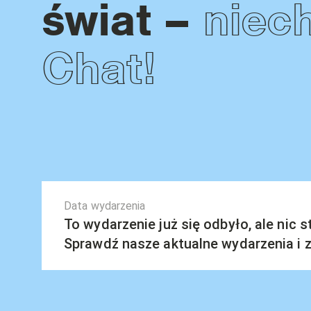
niech
świat –
Chat!
Data wydarzenia
To wydarzenie już się odbyło, ale nic 
Sprawdź nasze aktualne wydarzenia i za