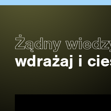
Żądny wied
wdrażaj i ci