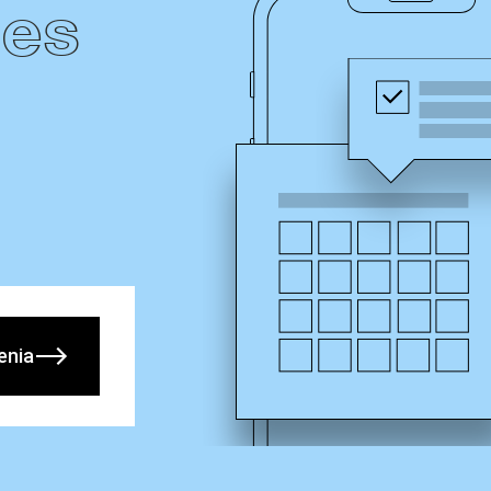
les
enia