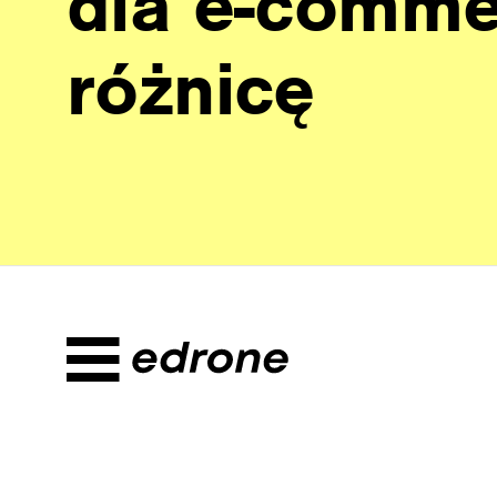
dla e-commer
różnicę