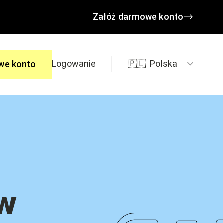
Załóż darmowe konto
Logowanie
🇵🇱
Polska
we konto
edzi
 w