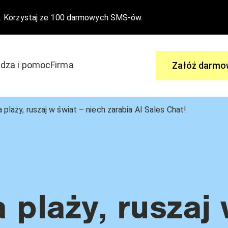
. Korzystaj ze 100 darmowych SMS-ów.
dza i pomoc
Firma
Załóż darmo
Zapytaj
 plaży, ruszaj w świat – niech zarabia AI Sales Chat!
 aby dołączyć do edrone
Ty masz pytania, my mamy odpowi
wydarzenia
Centrum Pomocy
Nasze funkcjonalności
 plaży, ruszaj