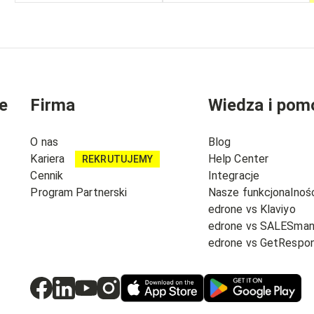
e
Firma
Wiedza i pom
O nas
Blog
Kariera
Help Center
REKRUTUJEMY
Cennik
Integracje
Program Partnerski
Nasze funkcjonalnoś
edrone vs Klaviyo
edrone vs SALESma
edrone vs GetRespo