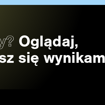
zy?
Oglądaj,
esz się wynikam