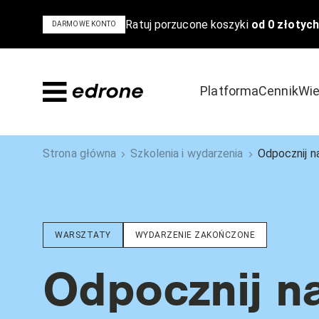
Ratuj porzucone koszyki
od 0 złotych
DARMOWE KONTO
Platforma
Cennik
Wie
Dowiedz się
Odkryj
Strona główna
Szkolenia i wydarzenia
Odpocznij na
Bądź na czele stawki w e-commerce
Poznaj powody,
Blog
Szkolenia i 
WARSZTATY
WYDARZENIE ZAKOŃCZONE
Poradniki i ebooki
Case Study
Podcast
Odpocznij na
Wideo