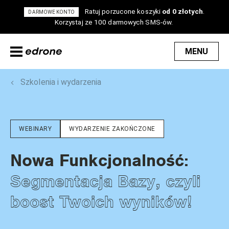
Ratuj porzucone koszyki
od 0 złotych
.
DARMOWE KONTO
Korzystaj ze 100 darmowych SMS-ów.
MENU
Szkolenia i wydarzenia
WEBINARY
WYDARZENIE ZAKOŃCZONE
Nowa Funkcjonalność:
Segmentacja Bazy, czyli
boost Twoich wyników!