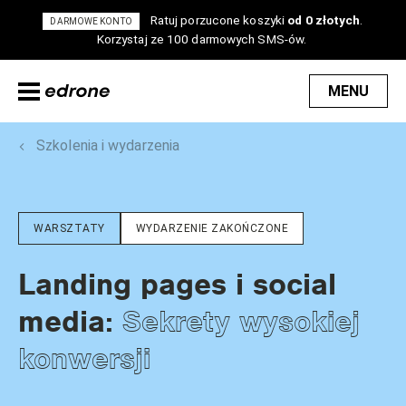
Ratuj porzucone koszyki
od 0 złotych
.
DARMOWE KONTO
Korzystaj ze 100 darmowych SMS-ów.
MENU
Szkolenia i wydarzenia
WARSZTATY
WYDARZENIE ZAKOŃCZONE
Landing pages i social
Sekrety wysokiej
media:
konwersji