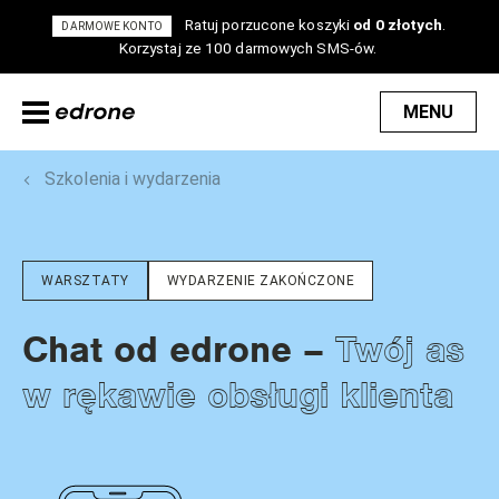
Ratuj porzucone koszyki
od 0 złotych
.
DARMOWE KONTO
Korzystaj ze 100 darmowych SMS-ów.
MENU
Szkolenia i wydarzenia
WARSZTATY
WYDARZENIE ZAKOŃCZONE
Twój as
Chat od edrone –
w rękawie obsługi klienta