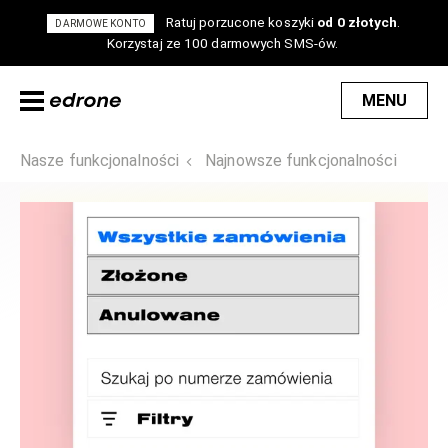
Ratuj porzucone koszyki
od 0 złotych
.
DARMOWE KONTO
Korzystaj ze 100 darmowych SMS-ów.
MENU
Nasze funkcjonalności
Najnowsze funkcjonalności