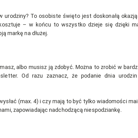
w urodziny? To osobiste święto jest doskonałą okazją 
 kosztuje – w końcu to wszystko dzieje się dzięki 
oją markę na dłużej.
ż masz, albo musisz ją zdobyć. Można to zrobić w bard
sletter. Od razu zaznacz, że podanie dnia urodzi
wysłać (max. 4) i czy mają to być tylko wiadomości ma
nami, zapowiadając nadchodzącą niespodziankę.