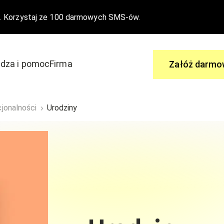
. Korzystaj ze 100 darmowych SMS-ów.
dza i pomoc
Firma
Załóż darmo
Zapytaj
jonalności
Urodziny
 aby dołączyć do edrone
Ty masz pytania, my mamy odpowi
wydarzenia
Centrum Pomocy
Nasze funkcjonalności