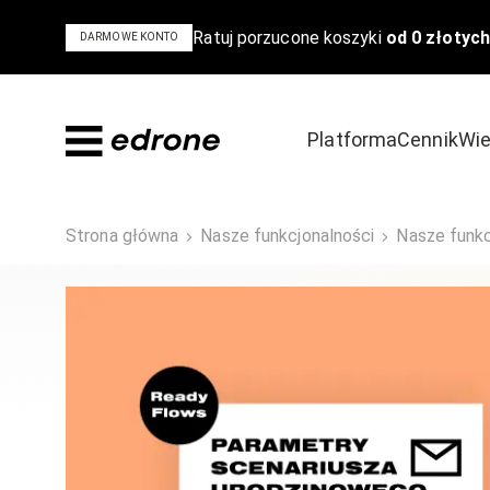
Ratuj porzucone koszyki
od 0 złotych
DARMOWE KONTO
Platforma
Cennik
Wie
Dowiedz się
Odkryj
Strona główna
Nasze funkcjonalności
Nasze funkc
Bądź na czele stawki w e-commerce
Poznaj powody,
Blog
Szkolenia i 
Poradniki i ebooki
Case Study
Podcast
Wideo