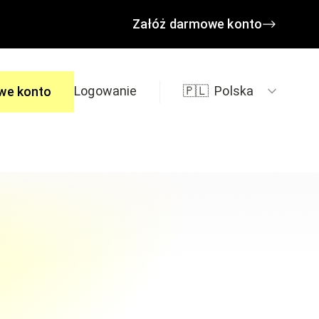
Załóż darmowe konto
Logowanie
🇵🇱
Polska
we konto
edzi