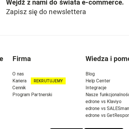
Wejdź z nami do świata
e-commerce
.
Zapisz się do newslettera
e
Firma
Wiedza i pom
O nas
Blog
Kariera
Help Center
REKRUTUJEMY
Cennik
Integracje
Program Partnerski
Nasze funkcjonalnoś
edrone vs Klaviyo
edrone vs SALESma
edrone vs GetRespo