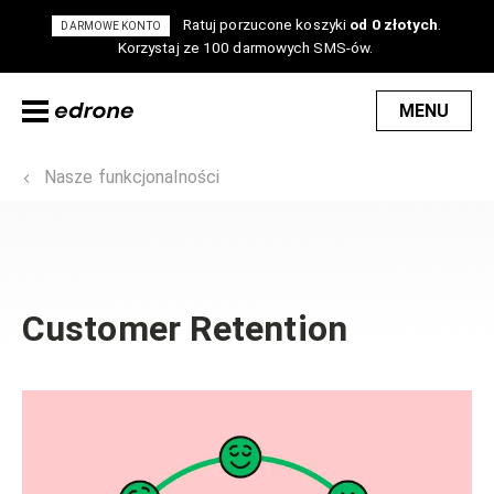
Ratuj porzucone koszyki
od 0 złotych
.
DARMOWE KONTO
Korzystaj ze 100 darmowych SMS-ów.
MENU
Nasze funkcjonalności
Customer Retention