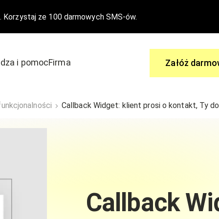
. Korzystaj ze 100 darmowych SMS-ów.
dza i pomoc
Firma
Załóż darmo
Zapytaj
unkcjonalności
Callback Widget: klient prosi o kontakt, Ty 
 aby dołączyć do edrone
Ty masz pytania, my mamy odpowi
wydarzenia
Centrum Pomocy
Nasze funkcjonalności
Callback Wid