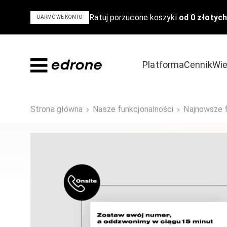
Ratuj porzucone koszyki
od 0 złotych
DARMOWE KONTO
Platforma
Cennik
Wie
Dowiedz się
Odkryj
Strona główna
Nasze funkcjonalności
Najnowsze f
Bądź na czele stawki w e-commerce
Poznaj powody,
Blog
Szkolenia i 
Poradniki i ebooki
Case Study
Podcast
Wideo