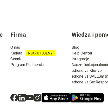
e
Firma
Wiedza i pom
O nas
Blog
Kariera
Help Center
REKRUTUJEMY
Cennik
Integracje
Program Partnerski
Nasze funkcjonalnoś
edrone vs Klaviyo
edrone vs SALESma
edrone vs GetRespo