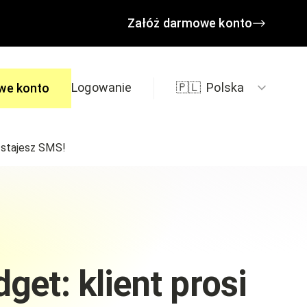
Załóż darmowe konto
Logowanie
🇵🇱
Polska
we konto
dostajesz SMS!
edzi
get: klient prosi