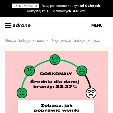
Ratuj porzucone koszyki
od 0 złotych
.
DARMOWE KONTO
Korzystaj ze 100 darmowych SMS-ów.
MENU
Nasze funkcjonalności
Najnowsze funkcjonalności