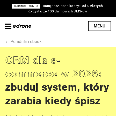
Ratuj porzucone koszyki
od 0 złotych
.
DARMOWE KONTO
Korzystaj ze 100 darmowych SMS-ów.
MENU
Poradniki i ebooki
CRM dla e-
commerce w 2026:
zbuduj system, który
zarabia kiedy śpisz