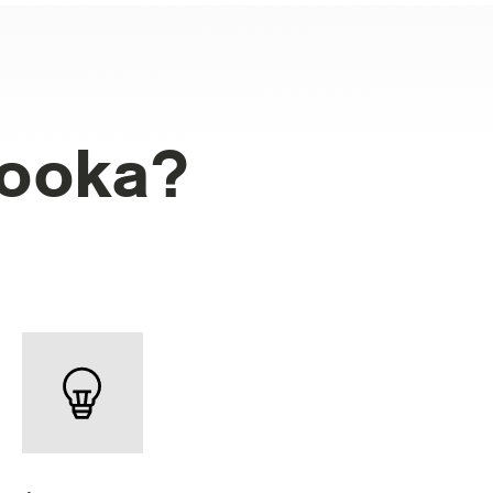
booka?