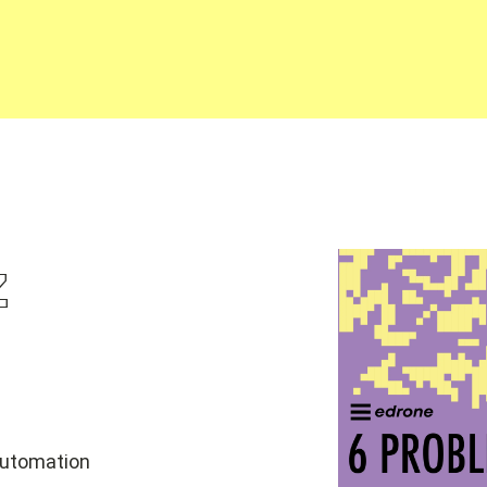
z
utomation