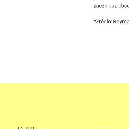
zaczniesz obs
*Źródło:
Bayma