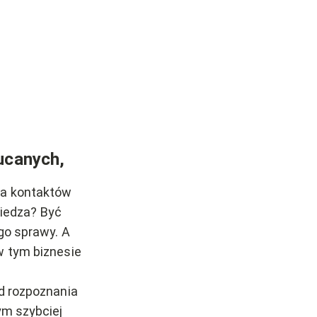
ucanych,
za kontaktów
iedza? Być
ego sprawy. A
w tym biznesie
od rozpoznania
ym szybciej