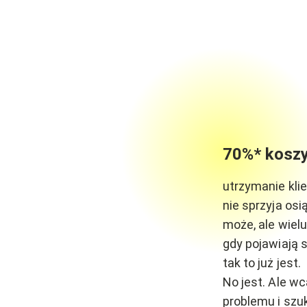
70%* koszy
utrzymanie kli
nie sprzyja o
może, ale wielu
gdy pojawiają 
tak to już jest.
No jest. Ale wc
problemu i szuk