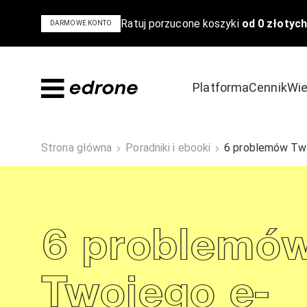
Ratuj porzucone koszyki
od 0 złotych
DARMOWE KONTO
Platforma
Cennik
Wie
Dowiedz się
Odkryj
Strona główna
Poradniki i ebooki
6 problemów Two
Bądź na czele stawki w e-commerce
Poznaj powody,
Blog
Szkolenia i 
6 problemó
Poradniki i ebooki
Case Study
Podcast
Twojego e-
Wideo