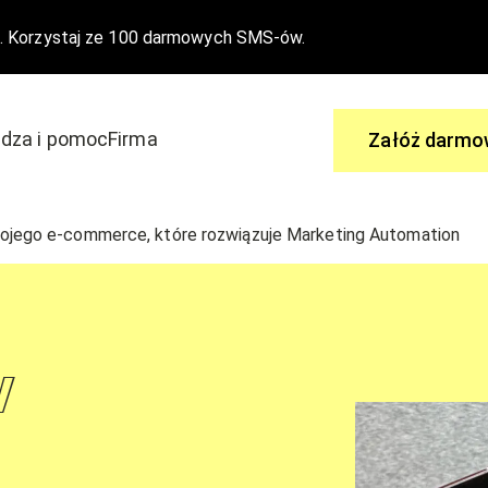
. Korzystaj ze 100 darmowych SMS-ów.
dza i pomoc
Firma
Załóż darmo
Zapytaj
jego e-commerce, które rozwiązuje Marketing Automation
 aby dołączyć do edrone
Ty masz pytania, my mamy odpowi
wydarzenia
Centrum Pomocy
w
Nasze funkcjonalności