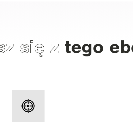
z się z
tego e