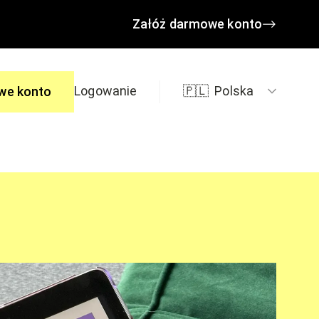
Załóż darmowe konto
Logowanie
🇵🇱
Polska
we konto
edzi