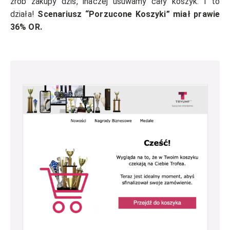
zrób zakupy dziś, inaczej usuwamy cały koszyk. I to
działa!
Scenariusz “Porzucone Koszyki” miał prawie
36% OR.