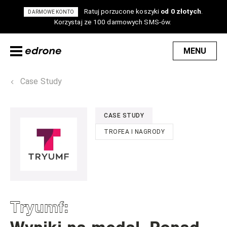
Ratuj porzucone koszyki
od 0 złotych
.
DARMOWE KONTO
Korzystaj ze 100 darmowych SMS-ów.
MENU
Case Study
CASE STUDY
TROFEA I NAGRODY
Tryumf
: