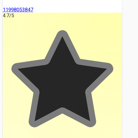
11998053847
4.7
/5