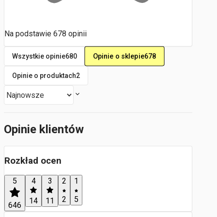
Na podstawie
678
opinii
Opinie o sklepie
678
Wszystkie opinie
680
Opinie o produktach
2
Opinie klientów
Rozkład ocen
5
4
3
2
1
2
5
14
11
646