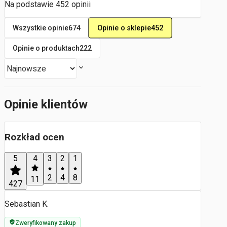
Na podstawie
452
opinii
Opinie o sklepie
452
Wszystkie opinie
674
Opinie o produktach
222
Opinie klientów
Rozkład ocen
5
4
3
2
1
2
4
8
11
427
Sebastian K.
Zweryfikowany zakup